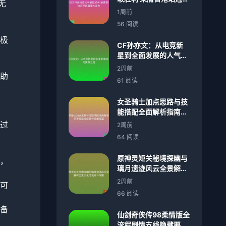
无
再展强大实力
1周前
56 阅读
极
CF孙亦文：从电竞新
星到全面发展的人气偶
像之路
2周前
助
61 阅读
女圣骑士加点思路与技
能搭配全面解析指南进
阶实战培养方案推荐篇
过
2周前
64 阅读
原神灵矩关秘境探幽与
，
璃月遗迹风云全景解析
历史文化传说战斗攻略
2周前
可
66 阅读
备
仙剑奇侠传98柔情版全
流程剧情支线隐藏要素