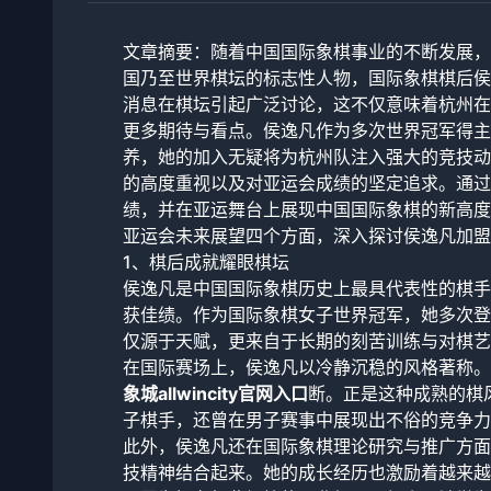
文章摘要：随着中国国际象棋事业的不断发展，
国乃至世界棋坛的标志性人物，国际象棋棋后侯
消息在棋坛引起广泛讨论，这不仅意味着杭州在
更多期待与看点。侯逸凡作为多次世界冠军得主
养，她的加入无疑将为杭州队注入强大的竞技动
的高度重视以及对亚运会成绩的坚定追求。通过
绩，并在亚运舞台上展现中国国际象棋的新高度
亚运会未来展望四个方面，深入探讨侯逸凡加盟
1、棋后成就耀眼棋坛
侯逸凡是中国国际象棋历史上最具代表性的棋手
获佳绩。作为国际象棋女子世界冠军，她多次登
仅源于天赋，更来自于长期的刻苦训练与对棋艺
在国际赛场上，侯逸凡以冷静沉稳的风格著称。
象城allwincity官网入口
断。正是这种成熟的棋
子棋手，还曾在男子赛事中展现出不俗的竞争力
此外，侯逸凡还在国际象棋理论研究与推广方面
技精神结合起来。她的成长经历也激励着越来越