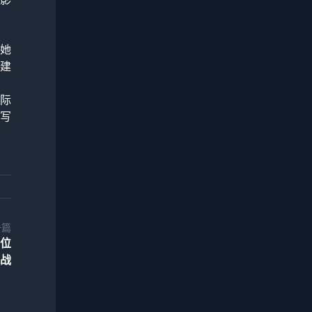
她
建
际
写
一篇
位
战