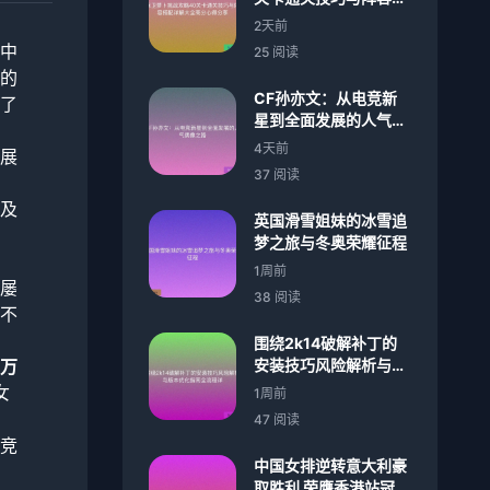
配详解大全高分心得分
2天前
享
中
25 阅读
的
CF孙亦文：从电竞新
了
星到全面发展的人气偶
像之路
4天前
展
37 阅读
及
英国滑雪姐妹的冰雪追
梦之旅与冬奥荣耀征程
1周前
屡
38 阅读
不
围绕2k14破解补丁的
万
安装技巧风险解析与版
本优化指南全流程详
女
1周前
47 阅读
竞
中国女排逆转意大利豪
取胜利 荣膺香港站冠军