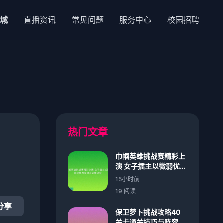
象城
直播资讯
常见问题
服务中心
校园招聘
热门文章
巾帼英雄挑战赛精彩上
演 女子擂主以微弱优势
力克对手荣膺冠军
15小时前
19 阅读
分享
保卫萝卜挑战攻略40
关卡通关技巧与阵容搭