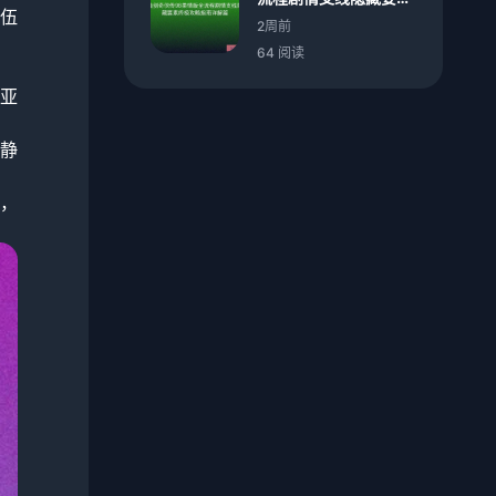
伍
终极攻略指南详解篇
2周前
64 阅读
亚
静
，