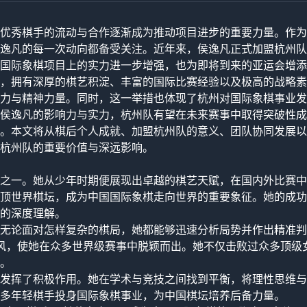
优秀棋手的流动与合作逐渐成为推动项目进步的重要力量。作为
逸凡的每一次动向都备受关注。近年来，侯逸凡正式加盟杭州队
国际象棋项目上的实力进一步增强，也为即将到来的亚运会增添
，拥有深厚的棋艺积淀、丰富的国际比赛经验以及极高的战略素
力与精神力量。同时，这一举措也体现了杭州对国际象棋事业发
侯逸凡的影响力与实力，杭州队有望在未来赛事中取得突破性成
。本文将从棋后个人成就、加盟杭州队的意义、团队协同发展以
杭州队的重要价值与深远影响。
之一。她从少年时期便展现出卓越的棋艺天赋，在国内外比赛中
顶世界棋坛，成为中国国际象棋走向世界的重要象征。她的成功
的深度理解。
无论面对怎样复杂的棋局，她都能够迅速分析局势并作出精准判
风，使她在众多世界级赛事中脱颖而出。她不仅击败过众多顶级
。
发挥了积极作用。她在学术与竞技之间找到平衡，将理性思维与
多年轻棋手投身国际象棋事业，为中国棋坛培养后备力量。